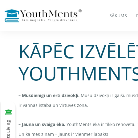
SĀKUMS
KĀPĒC IZVĒLĒ
YOUTHMENTS
– Mūsdienīgi un ērti dzīvokļi.
Mūsu dzīvokļi ir gaiši, mūsd
ir vannas istaba un virtuves zona.
– Jauna un svaiga ēka.
YouthMents ēka ir tikko renovēta. Tā 
Un kā mēs zinām – jauns ir vienmēr labāks!