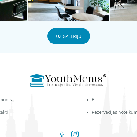
UZ GALERIJU
 mums
BUJ
akti
Rezervācijas noteikum