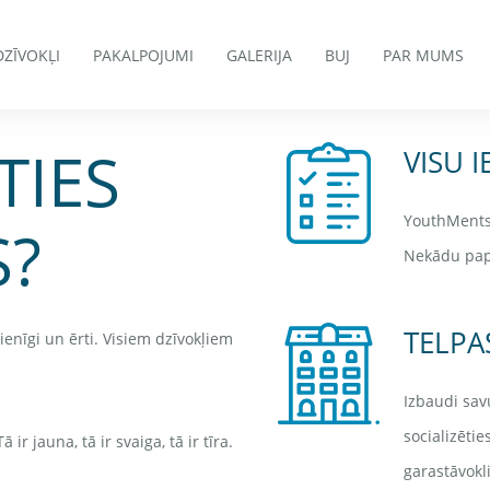
DZĪVOKĻI
PAKALPOJUMI
GALERIJA
BUJ
PAR MUMS
TIES
VISU 
YouthMents 
?
Nekādu papi
TELPA
ienīgi un ērti. Visiem dzīvokļiem
Izbaudi sav
socializēti
ir jauna, tā ir svaiga, tā ir tīra.
garastāvokl