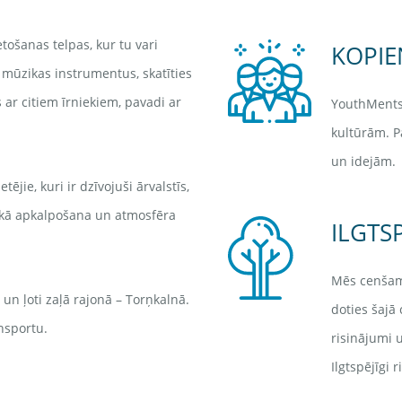
ošanas telpas, kur tu vari
KOPIE
t mūzikas instrumentus, skatīties
 ar citiem īrniekiem, pavadi ar
YouthMents 
kultūrām. P
un idejām.
ējie, kuri ir dzīvojuši ārvalstīs,
ākā apkalpošana un atmosfēra
ILGTS
Mēs cenšami
n ļoti zaļā rajonā – Torņkalnā.
doties šajā
ansportu.
risinājumi 
Ilgtspējīgi 