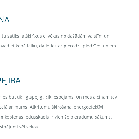
NA
tu satiksi atšķirīgus cilvēkus no dažādām valstīm un
avadiet kopā laiku, dalieties ar pieredzi, piedzīvojumiem
PĒJĪBA
es būt tik ilgtspējīgi, cik iespējams. Un mēs aicinām tev
 ceļā ar mums. Atkritumu šķirošana, energoefektīvi
un kopienas ledusskapis ir vien šo pieradumu sākums.
risinājumi vēl sekos.