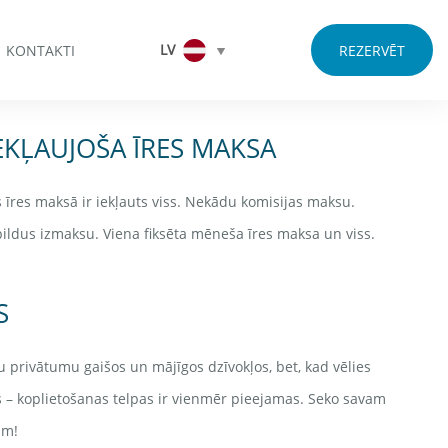
LV
KONTAKTI
REZERVĒT
IEKĻAUJOŠA ĪRES MAKSA
īres maksā ir iekļauts viss. Nekādu komisijas maksu.
ldus izmaksu. Viena fiksēta mēneša īres maksa un viss.
S
u privātumu gaišos un mājīgos dzīvokļos, bet, kad vēlies
es – koplietošanas telpas ir vienmēr pieejamas. Seko savam
im!