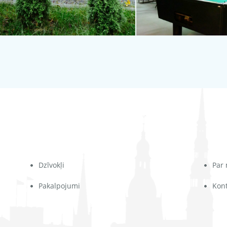
Dzīvokļi
Par
Pakalpojumi
Kont