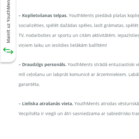
Mainīt uz YouthMents Living
– Koplietošanas telpas.
YouthMents piedāvā plašas kopliet
socializēties, spēlēt dažādas spēles, lasīt grāmatas, spēlē
TV, nodarboties ar sportu un citām aktivitātēm. Iepazīsties
viņiem laiku un iesildies lielākām ballītēm!
– Draudzīgs personāls.
YouthMents strādā entuziastiski viet
mīl ceļošanu un labprāt komunicē ar ārzemniekiem. Lab
garantēta.
– Lieliska atrašanās vieta.
YouthMents atrodas vēsturiskā u
Vecpilsēta ir viegli un ātri sasniedzama ar sabiedrisko tr